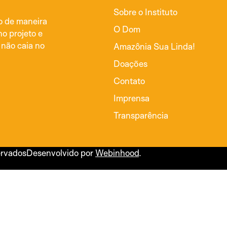
Sobre o Instituto
do de maneira
O Dom
no projeto e
 não caia no
Amazônia Sua Linda!
Doações
Contato
Imprensa
Transparência
ervados
Desenvolvido por
Webinhood
.