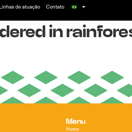
set up in memor
Linhas de atuação
Contato
dered in rainfore
Menu
Home