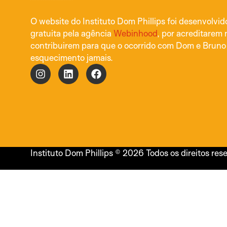
O website do Instituto Dom Phillips foi desenvolvi
gratuita pela agência
Webinhood
, por acreditarem 
contribuirem para que o ocorrido com Dom e Bruno
esquecimento jamais.
Instituto Dom Phillips © 2026 Todos os direitos res