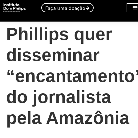
Instituto Dom
Faça uma doação
Sobr
Linha
Phillips quer
disseminar
“encantamento
do jornalista
pela Amazônia