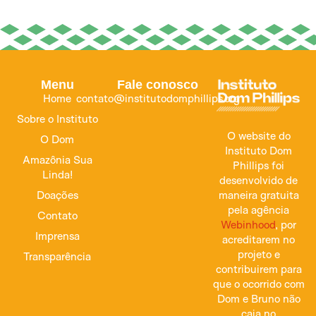
Menu
Fale conosco
Home
contato@institutodomphillips.org
Sobre o Instituto
O website do
O Dom
Instituto Dom
Amazônia Sua
Phillips foi
Linda!
desenvolvido de
maneira gratuita
Doações
pela agência
Contato
Webinhood
, por
Imprensa
acreditarem no
projeto e
Transparência
contribuirem para
que o ocorrido com
Dom e Bruno não
caia no