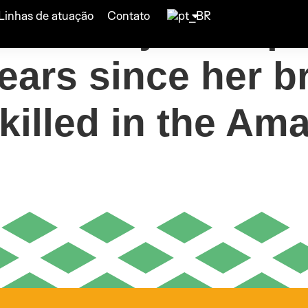
sician joins spe
Linhas de atuação
Contato
ears since her 
 killed in the Am