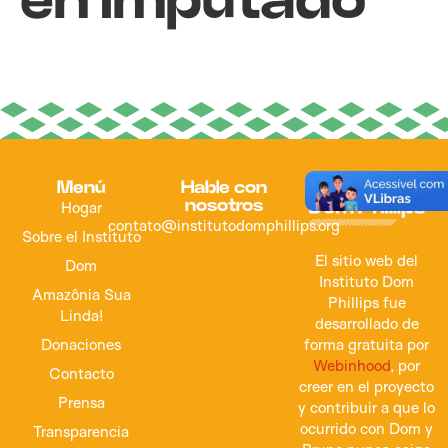
en imputado
Menú
Hable con
nosotros
Hogar
contato@institutodomphillips.org
Sobre el Instituto
El sitio web del
Dom
Instituto Dom
Amazônia Sua
Phillips fue
Linda!
desarrollado de
forma gratuita por
Donaciones
Webinhood
, por
Contacto
creer en el proyecto
Prensa
y contribuir a que lo
ocurrido con Dom y
Transparencia