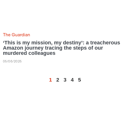
The Guardian
‘This is my mission, my destiny’: a treacherous
Amazon journey tracing the steps of our
murdered colleagues
05/06/2025
1
2
3
4
5