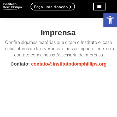
Faça uma doação
Barra de Fe
Sobre o Instituto
Linhas de atuação
Imprensa
Confira algumas matérias que citam o Instituto e, caso
tenha interesse de reverberar o nosso impacto, entre em
contato com a nossa Assessoria de Imprensa
Contato:
contato@institutodomphillips.org