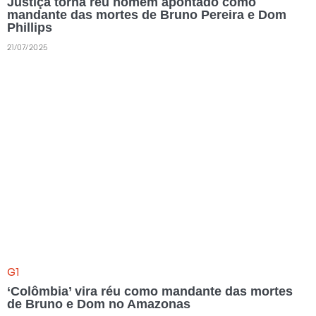
Justiça torna réu homem apontado como
mandante das mortes de Bruno Pereira e Dom
Phillips
21/07/2025
G1
‘Colômbia’ vira réu como mandante das mortes
de Bruno e Dom no Amazonas